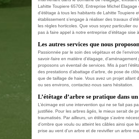
Lahitte Toupiere 65700, Entreprise Michel Elagage
d’étêtage à tous les habitants de Lahitte Toupiere e
établissement s’engage à réaliser des travaux d’étê
les règles horticoles. Que vous soyez particulier ou
pas à faire appel à notre entreprise d’étêtage sise 
Les autres services que nous proposons
Passionnée par le soin des végétaux et de l’environ
savoir-faire en matière d’élagage, d’aménagement p
proposons un éventail de services. Mis à part l’étê
des prestations d’abattage d’arbre, de pose de clôt
que de taillage de haie. Vous avez un projet allant 
ou ses environs, contactez-nous sans hésitation.
L’étêtage d’arbre se pratique dans un
L’écimage est une intervention qui ne se fait pas par
justifiée. Pour les arbres âgés, le mieux serait de 
traumatisés. Par ailleurs, un étêtage s’avère néce
d’ombre que voulu ou atteint les câbles ainsi que le
prise au vent d’un arbre et de revivifier un arbre m