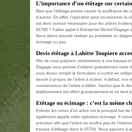
L’importance d’un étêtage sur certain
Bien que l’étêtage puisse causer la souffrance de c
d’autres. En effet, l’opération peut occasionner la r
est donc surtout nécessaire pour les arbres fruitier
65700 ? Faites appel à Entreprise Michel Elagage q
Nous allons pouvoir réaliser au préalable un diagnos
écimage ou pas.
Devis étêtage à Lahitte Toupiere acce
Afin de vous préparer sereinement à vos travaux d’é
Elagage vous permet d’obtenir gratuitement votre 
vous devez remplir le formulaire ci-contre en veilla
besoin à propos de l’arbre à écimer. A défaut, nos 
connaissance de l’arbre à étêter. Sachez que le de
établissement est offert gracieusement et ne tien
Etêtage ou écimage : c’est la même ch
Enlever les cimes d’un arbre est le principal but de
également appelé cette opération écimage. Il convi
précision afin que l’arbre ne souffre pas de l’inter
travaux d’étêtage dans le 65700. Nous saurons à q