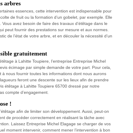
s arbres
ertaines essences, cette intervention est indispensable pour
écolte de fruit ou la formation d’un gobelet, par exemple. Elle
s. Vous avez besoin de faire des travaux d’étêtage dans le
ui peut fournir des prestations sur mesure et aux normes.
tic de l’état de votre arbre, et en découler la nécessité d’un
ssible gratuitement
têtage à Lahitte Toupiere, l’entreprise Entreprise Michel
devis écimage par simple demande de votre part. Pour cela,
nt à nous fournir toutes les informations dont nous aurons
élagueurs feront une descente sur les lieux afin de prendre
vis étêtage à Lahitte Toupiere 65700 dressé par notre
t pas compte d’engagement.
ose !
 l’étêtage afin de limiter son développement. Aussi, peut-on
ent de procéder correctement en réalisant la tâche avec
vention. Laissez Entreprise Michel Elagage se charger de vos
uel moment intervenir, comment mener l’intervention à bon