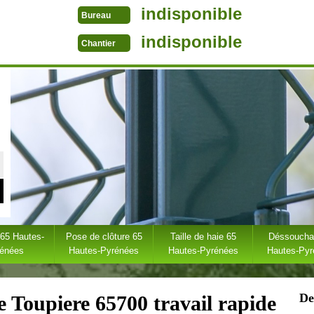
indisponible
Bureau
indisponible
Chantier
 65 Hautes-
Pose de clôture 65
Taille de haie 65
Déssoucha
rénées
Hautes-Pyrénées
Hautes-Pyrénées
Hautes-Py
De
e Toupiere 65700 travail rapide