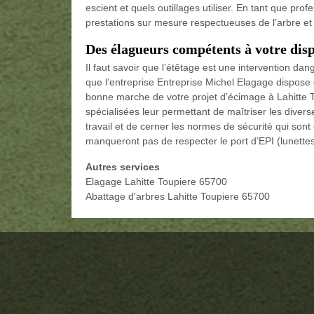
escient et quels outillages utiliser. En tant que pro
prestations sur mesure respectueuses de l’arbre et
Des élagueurs compétents à votre disp
Il faut savoir que l’étêtage est une intervention da
que l’entreprise Entreprise Michel Elagage dispose 
bonne marche de votre projet d’écimage à Lahitte T
spécialisées leur permettant de maîtriser les divers
travail et de cerner les normes de sécurité qui sont
manqueront pas de respecter le port d’EPI (lunette
Autres services
Elagage Lahitte Toupiere 65700
Abattage d'arbres Lahitte Toupiere 65700