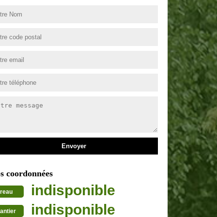
s coordonnées
indisponible
reau
indisponible
antier