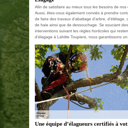
Afin de satisfaire au mieux tous les besoins de nos c
Aussi, êtes-vous également conviés à prendre conta
de faire des travaux d’abattage d’arbre, d’étêtage, d
de haie ainsi que de dessouchage. Se souciant des
interventions suivant les règles horticoles qui reste
d’élagage à Lahitte Toupiere, nous garantissons un 
Une équipe d’élagueurs certifiés à vot