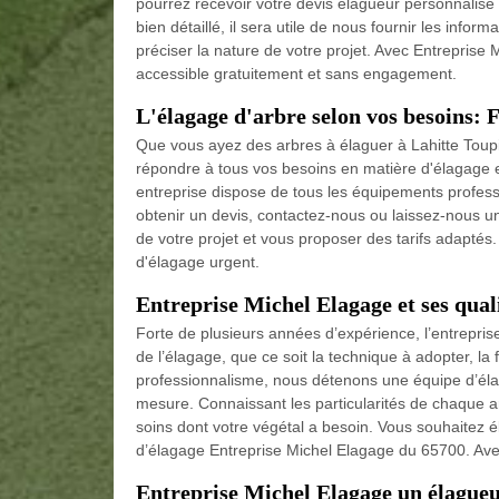
pourrez recevoir votre devis élagueur personnalisé
bien détaillé, il sera utile de nous fournir les infor
préciser la nature de votre projet. Avec Entreprise 
accessible gratuitement et sans engagement.
L'élagage d'arbre selon vos besoins: 
Que vous ayez des arbres à élaguer à Lahitte Toupi
répondre à tous vos besoins en matière d'élagage et 
entreprise dispose de tous les équipements professi
obtenir un devis, contactez-nous ou laissez-nous 
de votre projet et vous proposer des tarifs adapt
d'élagage urgent.
Entreprise Michel Elagage et ses qual
Forte de plusieurs années d’expérience, l’entrepris
de l’élagage, que ce soit la technique à adopter, la 
professionnalisme, nous détenons une équipe d’élagu
mesure. Connaissant les particularités de chaque a
soins dont votre végétal a besoin. Vous souhaitez é
d’élagage Entreprise Michel Elagage du 65700. Avec
Entreprise Michel Elagage un élague