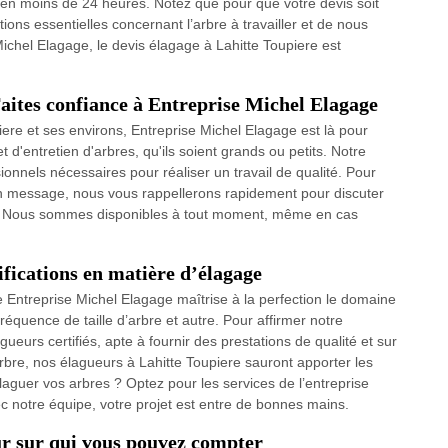
 en moins de 24 heures. Notez que pour que votre devis soit
mations essentielles concernant l’arbre à travailler et de nous
Michel Elagage, le devis élagage à Lahitte Toupiere est
Faites confiance à Entreprise Michel Elagage
ere et ses environs, Entreprise Michel Elagage est là pour
d'entretien d'arbres, qu'ils soient grands ou petits. Notre
onnels nécessaires pour réaliser un travail de qualité. Pour
un message, nous vous rappellerons rapidement pour discuter
és. Nous sommes disponibles à tout moment, même en cas
ifications en matière d’élagage
e Entreprise Michel Elagage maîtrise à la perfection le domaine
fréquence de taille d’arbre et autre. Pour affirmer notre
eurs certifiés, apte à fournir des prestations de qualité et sur
rbre, nos élagueurs à Lahitte Toupiere sauront apporter les
laguer vos arbres ? Optez pour les services de l’entreprise
 notre équipe, votre projet est entre de bonnes mains.
ur sur qui vous pouvez compter