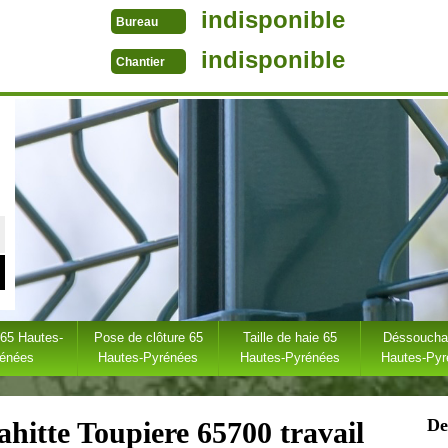
indisponible
Bureau
indisponible
Chantier
 65 Hautes-
Pose de clôture 65
Taille de haie 65
Déssoucha
rénées
Hautes-Pyrénées
Hautes-Pyrénées
Hautes-Py
De
ahitte Toupiere 65700 travail