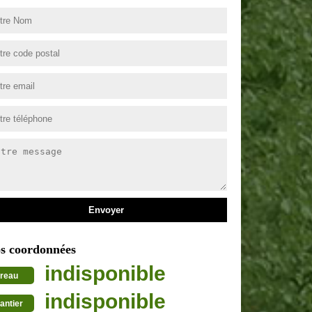
s coordonnées
indisponible
reau
indisponible
antier