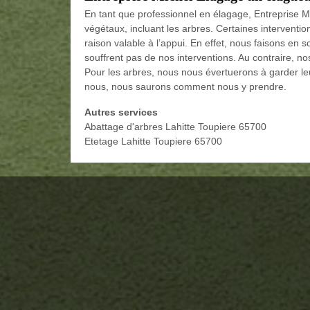
En tant que professionnel en élagage, Entreprise M
végétaux, incluant les arbres. Certaines interventi
raison valable à l’appui. En effet, nous faisons en 
souffrent pas de nos interventions. Au contraire, no
Pour les arbres, nous nous évertuerons à garder leu
nous, nous saurons comment nous y prendre.
Autres services
Abattage d'arbres Lahitte Toupiere 65700
Etetage Lahitte Toupiere 65700