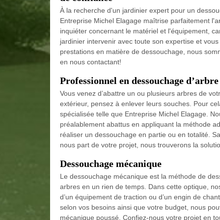
À la recherche d'un jardinier expert pour un desso
Entreprise Michel Elagage maîtrise parfaitement l'
inquiéter concernant le matériel et l'équipement, c
jardinier intervenir avec toute son expertise et vous
prestations en matière de dessouchage, nous somme
en nous contactant!
Professionnel en dessouchage d’arbre
Vous venez d’abattre un ou plusieurs arbres de votr
extérieur, pensez à enlever leurs souches. Pour cel
spécialisée telle que Entreprise Michel Elagage. N
préalablement abattus en appliquant la méthode a
réaliser un dessouchage en partie ou en totalité. S
nous part de votre projet, nous trouverons la soluti
Dessouchage mécanique
Le dessouchage mécanique est la méthode de desso
arbres en un rien de temps. Dans cette optique, n
d’un équipement de traction ou d’un engin de chanti
selon vos besoins ainsi que votre budget, nous p
mécanique poussé. Confiez-nous votre projet en t