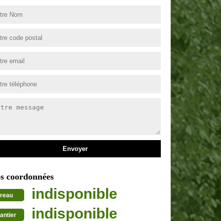
s coordonnées
indisponible
reau
indisponible
antier