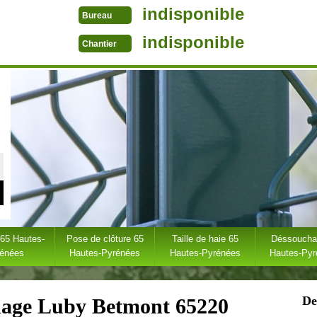
indisponible
Bureau
indisponible
Chantier
 65 Hautes-
Pose de clôture 65
Taille de haie 65
Déssoucha
rénées
Hautes-Pyrénées
Hautes-Pyrénées
Hautes-Py
De
hage Luby Betmont 65220