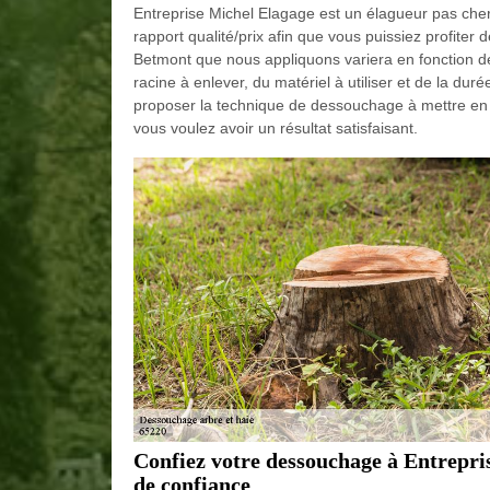
Entreprise Michel Elagage est un élagueur pas cher 
rapport qualité/prix afin que vous puissiez profiter
Betmont que nous appliquons variera en fonction 
racine à enlever, du matériel à utiliser et de la dur
proposer la technique de dessouchage à mettre en 
vous voulez avoir un résultat satisfaisant.
Confiez votre dessouchage à Entrepris
de confiance