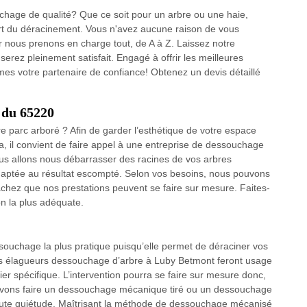
uchage de qualité? Que ce soit pour un arbre ou une haie,
art du déracinement. Vous n'avez aucune raison de vous
ar nous prenons en charge tout, de A à Z. Laissez notre
 serez pleinement satisfait. Engagé à offrir les meilleures
s votre partenaire de confiance! Obtenez un devis détaillé
 du 65220
e parc arboré ? Afin de garder l’esthétique de votre espace
a, il convient de faire appel à une entreprise de dessouchage
ous allons nous débarrasser des racines de vos arbres
daptée au résultat escompté. Selon vos besoins, nous pouvons
achez que nos prestations peuvent se faire sur mesure. Faites-
on la plus adéquate.
uchage la plus pratique puisqu’elle permet de déraciner vos
os élagueurs dessouchage d’arbre à Luby Betmont feront usage
er spécifique. L’intervention pourra se faire sur mesure donc,
ouvons faire un dessouchage mécanique tiré ou un dessouchage
oute quiétude. Maîtrisant la méthode de dessouchage mécanisé