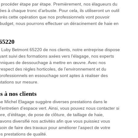
vont procéder étape par étape. Premièrement, nos élagueurs du
es à chaque tronc d’arbuste. Pour cela, ils utiliseront un outil
près cette opération que nos professionnels vont pouvoir
re budget, nous pourrons effectuer un déracinement de haie en
 65220
 Luby Betmont 65220 de nos clients, notre entreprise dispose
yant suivi des formations axées vers l’élagage, nos experts
techniques de dessouchage à mettre en œuvre. Avec nos
 respect des règles horticoles, de l’environnement et du
s professionnels en essouchage sont aptes à réaliser des
stations sur mesure.
 à nos clients
ise Michel Elagage suggère diverses prestations dans le
entretien d’espace vert. Ainsi, vous pouvez nous contacter si
e, d’étêtage, de pose de clôture, de taillage de haie,
vons diversifié nos activités afin que vous puissiez vous
oin de faire des travaux pour améliorer l’aspect de votre
 prestations de qualité.