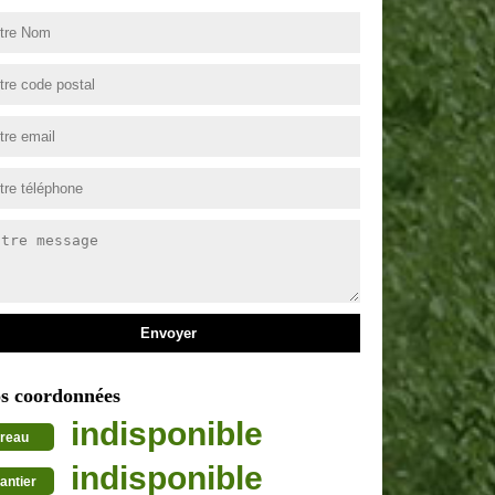
s coordonnées
indisponible
reau
indisponible
antier