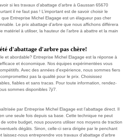
savoir si les travaux d’abattage d’arbre à Gaussan 65670
urtant il ne faut pas ! L’important est de savoir choisir le
z que Entreprise Michel Elagage est un élagueur pas cher
onnable. Le prix abattage d’arbre que nous affichons différera
e matériel à utiliser, la hauteur de l’arbre à abattre et la main
été d'abattage d'arbre pas chère!
ble et abordable? Entreprise Michel Elagage est la réponse à
, efficace et économique. Nos équipes expérimentées vous
 compétitifs. Avec des années d'expérience, nous sommes fiers
 compromettez pas la qualité pour le prix. Choisissez
les, fiables et sans tracas. Pour toute information, rendez-
Nous sommes disponibles 7j/7.
risée par Entreprise Michel Elagage est l’abattage direct. Il
re en une seule fois depuis sa base. Cette technique ne peut
on de votre budget, nous pouvons utiliser nos moyens de traction
s éventuels dégâts. Sinon, celle-ci sera dirigée par le penchant
 et laissez-nous entreprendre vos travaux d’abattage d’arbre