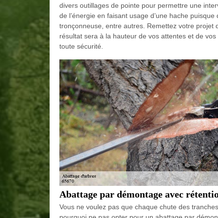
divers outillages de pointe pour permettre une inter
de l’énergie en faisant usage d’une hache puisque 
tronçonneuse, entre autres. Remettez votre projet d
résultat sera à la hauteur de vos attentes et de vos
toute sécurité.
Abattage par démontage avec rétenti
Vous ne voulez pas que chaque chute des tranches d
pourquoi ne pas opter pour un abattage par démont