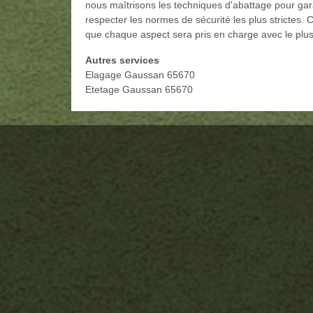
nous maîtrisons les techniques d'abattage pour ga
respecter les normes de sécurité les plus strictes. 
que chaque aspect sera pris en charge avec le plus
Autres services
Elagage Gaussan 65670
Etetage Gaussan 65670