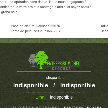
rantir une opération sans risque. Nous nous engageons à
Confiez-nous votre projet d'abattage d'arbre, et soyez assuré
 grand soin.
Pose de clôture Gaussan 65670
Tail
Tonte de pelouse Gaussan 65670
Déss
indisponible
indisponible
/
indisponible
Email :
indisponible
©2016 TOUT DROIT RÉSERVÉ -
MENTIONS LÉGALES