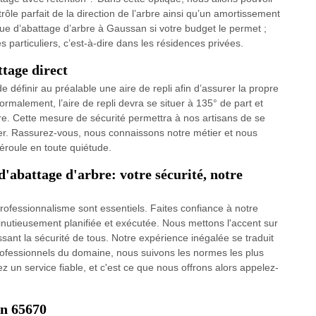
rôle parfait de la direction de l’arbre ainsi qu’un amortissement
que d’abattage d’arbre à Gaussan si votre budget le permet ;
particuliers, c’est-à-dire dans les résidences privées.
ttage direct
de définir au préalable une aire de repli afin d’assurer la propre
Normalement, l’aire de repli devra se situer à 135° de part et
ttre. Cette mesure de sécurité permettra à nos artisans de se
ber. Rassurez-vous, nous connaissons notre métier et nous
éroule en toute quiétude.
d'abattage d'arbre: votre sécurité, notre
 professionnalisme sont essentiels. Faites confiance à notre
nutieusement planifiée et exécutée. Nous mettons l'accent sur
ssant la sécurité de tous. Notre expérience inégalée se traduit
rofessionnels du domaine, nous suivons les normes les plus
z un service fiable, et c'est ce que nous offrons alors appelez-
an 65670