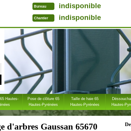
indisponible
Bureau
indisponible
Chantier
 65 Hautes-
Pose de clôture 65
Taille de haie 65
Déssoucha
rénées
Hautes-Pyrénées
Hautes-Pyrénées
Hautes-Py
De
ge d'arbres Gaussan 65670