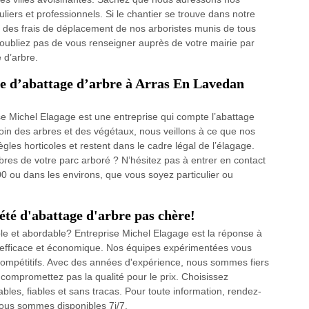
uliers et professionnels. Si le chantier se trouve dans notre
té des frais de déplacement de nos arboristes munis de tous
n’oubliez pas de vous renseigner auprès de votre mairie par
 d’arbre.
se d’abattage d’arbre à Arras En Lavedan
se Michel Elagage est une entreprise qui compte l’abattage
oin des arbres et des végétaux, nous veillons à ce que nos
gles horticoles et restent dans le cadre légal de l’élagage.
bres de votre parc arboré ? N’hésitez pas à entrer en contact
 ou dans les environs, que vous soyez particulier ou
été d'abattage d'arbre pas chère!
ble et abordable? Entreprise Michel Elagage est la réponse à
, efficace et économique. Nos équipes expérimentées vous
 compétitifs. Avec des années d'expérience, nous sommes fiers
 compromettez pas la qualité pour le prix. Choisissez
les, fiables et sans tracas. Pour toute information, rendez-
Nous sommes disponibles 7j/7.