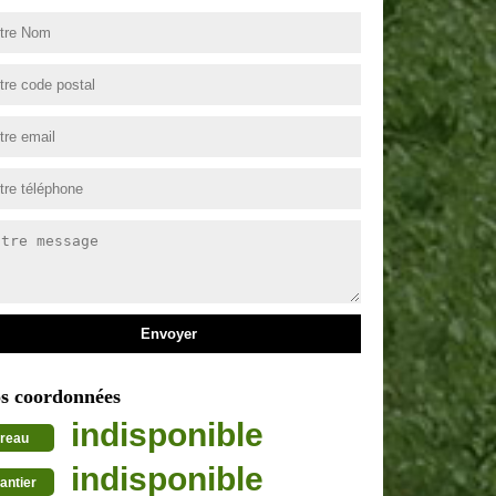
s coordonnées
indisponible
reau
indisponible
antier