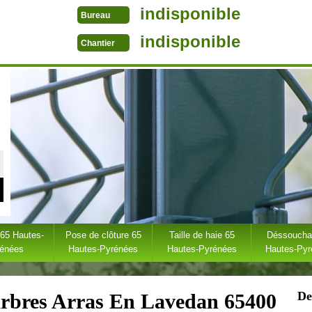
indisponible
Bureau
indisponible
Chantier
 65 Hautes-
Pose de clôture 65
Taille de haie 65
Déssoucha
rénées
Hautes-Pyrénées
Hautes-Pyrénées
Hautes-Py
De
'arbres Arras En Lavedan 65400