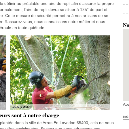
de définir au préalable une aire de repli afin d’assurer la propre
Normalement, l’aire de repli devra se situer à 135° de part et
ttre. Cette mesure de sécurité permettra à nos artisans de se
ber. Rassurez-vous, nous connaissons notre métier et nous
No
éroule en toute quiétude.
Aba
eurs sont à notre charge
ind
mplantée dans la ville de Arras En Lavedan 65400, cela ne nous
les villes avoisinantes. Sachez que nous adressons nos