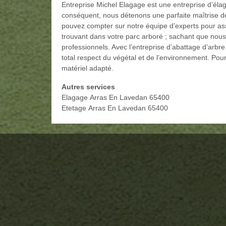
Entreprise Michel Elagage est une entreprise d’él
conséquent, nous détenons une parfaite maîtrise 
pouvez compter sur notre équipe d’experts pour assu
trouvant dans votre parc arboré ; sachant que nous
professionnels. Avec l’entreprise d’abattage d’arbr
total respect du végétal et de l’environnement. Pou
matériel adapté.
Autres services
Elagage Arras En Lavedan 65400
Etetage Arras En Lavedan 65400