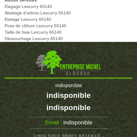
Autres services
Elagage Lescurry 65140
Abattage d'arbres Lescurry 65140
Etetage Lescurry 65140
Pose de clôture Lescurry 65140
Taille de haie Lescurry 65140
Déssouchage Lescurry 65140
indisponible
indisponible
indisponible
Email :
indisponible
©2016 TOUT DROIT RÉSERVÉ -