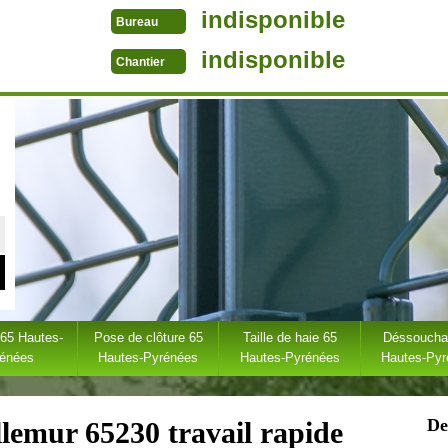
indisponible
Bureau
indisponible
Chantier
 65 Hautes-
Pose de clôture 65
Taille de haie 65
Déssoucha
rénées
Hautes-Pyrénées
Hautes-Pyrénées
Hautes-Py
De
llemur 65230 travail rapide