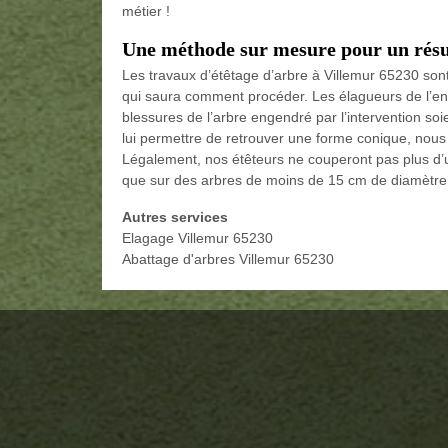
métier !
Une méthode sur mesure pour un résul
Les travaux d’étêtage d’arbre à Villemur 65230 son
qui saura comment procéder. Les élagueurs de l’ent
blessures de l’arbre engendré par l’intervention soi
lui permettre de retrouver une forme conique, nous 
Légalement, nos étêteurs ne couperont pas plus d’un 
que sur des arbres de moins de 15 cm de diamètre
Autres services
Elagage Villemur 65230
Abattage d'arbres Villemur 65230