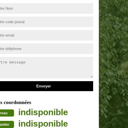
s coordonnées
indisponible
reau
indisponible
antier