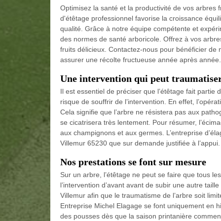
Optimisez la santé et la productivité de vos arbres 
d'étêtage professionnel favorise la croissance équi
qualité. Grâce à notre équipe compétente et expéri
des normes de santé arboricole. Offrez à vos arbres f
fruits délicieux. Contactez-nous pour bénéficier de n
assurer une récolte fructueuse année après année.
Une intervention qui peut traumatiser
Il est essentiel de préciser que l’étêtage fait partie 
risque de souffrir de l’intervention. En effet, l’opé
Cela signifie que l’arbre ne résistera pas aux patho
se cicatrisera très lentement. Pour résumer, l’éci
aux champignons et aux germes. L’entreprise d’éla
Villemur 65230 que sur demande justifiée à l’appui.
Nos prestations se font sur mesure
Sur un arbre, l’étêtage ne peut se faire que tous le
l’intervention d’avant avant de subir une autre taill
Villemur afin que le traumatisme de l’arbre soit li
Entreprise Michel Elagage se font uniquement en hiv
des pousses dès que la saison printanière commen