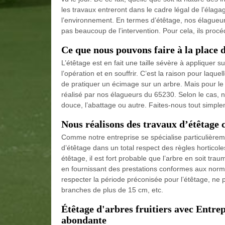
les travaux entreront dans le cadre légal de l’élag
l’environnement. En termes d’étêtage, nos élagueurs 
pas beaucoup de l’intervention. Pour cela, ils procé
Ce que nous pouvons faire à la place d
L’étêtage est en fait une taille sévère à appliquer s
l’opération et en souffrir. C’est la raison pour laqu
de pratiquer un écimage sur un arbre. Mais pour le s
réalisé par nos élagueurs du 65230. Selon le cas, n
douce, l’abattage ou autre. Faites-nous tout simple
Nous réalisons des travaux d’étêtage
Comme notre entreprise se spécialise particulière
d’étêtage dans un total respect des règles horticole
étêtage, il est fort probable que l’arbre en soit tr
en fournissant des prestations conformes aux normes
respecter la période préconisée pour l’étêtage, ne 
branches de plus de 15 cm, etc.
Étêtage d'arbres fruitiers avec Entre
abondante