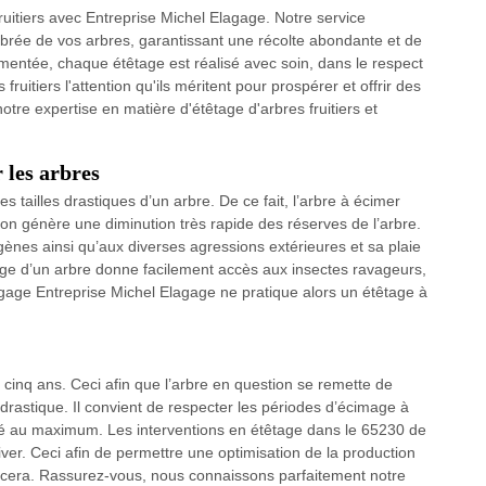
fruitiers avec Entreprise Michel Elagage. Notre service
librée de vos arbres, garantissant une récolte abondante et de
mentée, chaque étêtage est réalisé avec soin, dans le respect
ruitiers l'attention qu'ils méritent pour prospérer et offrir des
otre expertise en matière d'étêtage d'arbres fruitiers et
 les arbres
des tailles drastiques d’un arbre. De ce fait, l’arbre à écimer
ration génère une diminution très rapide des réserves de l’arbre.
gènes ainsi qu’aux diverses agressions extérieures et sa plaie
mage d’un arbre donne facilement accès aux insectes ravageurs,
gage Entreprise Michel Elagage ne pratique alors un étêtage à
s cinq ans. Ceci afin que l’arbre en question se remette de
e drastique. Il convient de respecter les périodes d’écimage à
mité au maximum. Les interventions en étêtage dans le 65230 de
er. Ceci afin de permettre une optimisation de la production
cera. Rassurez-vous, nous connaissons parfaitement notre