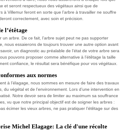
age et seront respectueux des végétaux ainsi que de
à Villemur feront en sorte que l’arbre à travailler ne souffre
deront correctement, avec soin et précision.
e l’étêtage
ur un arbre. De ce fait, l’arbre sujet peut ne pas supporter
elle, nous essaierons de toujours trouver une autre option avant
avoir, un diagnostic au préalable de l’état de votre arbre sera
ous pouvons proposer comme alternative à l’étêtage la taille
ment confiance, le résultat sera bénéfique pour vos végétaux.
 conformes aux normes
ment à l’élagage, nous sommes en mesure de faire des travaux
s, du végétal et de l’environnement. Lors d’une intervention en
aumatisé. Notre devoir sera de limiter au maximum sa souffrance
, vu que notre principal objectif est de soigner les arbres :
pas écimer les vieux arbres, ne pas pratiquer l’étêtage sur des
prise Michel Elagage: La clé d'une récolte