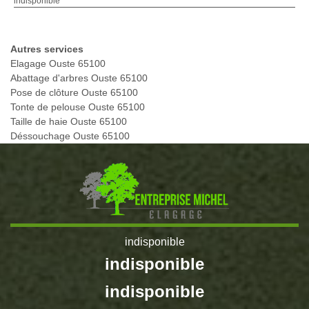
indisponible
Autres services
Elagage Ouste 65100
Abattage d'arbres Ouste 65100
Pose de clôture Ouste 65100
Tonte de pelouse Ouste 65100
Taille de haie Ouste 65100
Déssouchage Ouste 65100
indisponible
indisponible
indisponible