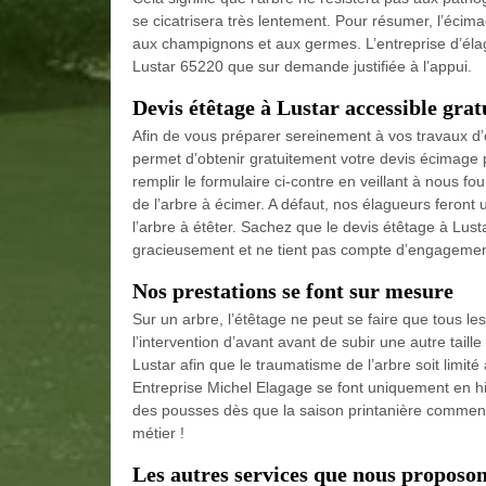
se cicatrisera très lentement. Pour résumer, l’éci
aux champignons et aux germes. L’entreprise d’éla
Lustar 65220 que sur demande justifiée à l’appui.
Devis étêtage à Lustar accessible gra
Afin de vous préparer sereinement à vos travaux d’é
permet d’obtenir gratuitement votre devis écimage
remplir le formulaire ci-contre en veillant à nous f
de l’arbre à écimer. A défaut, nos élagueurs feront
l’arbre à étêter. Sachez que le devis étêtage à Lus
gracieusement et ne tient pas compte d’engagemen
Nos prestations se font sur mesure
Sur un arbre, l’étêtage ne peut se faire que tous le
l’intervention d’avant avant de subir une autre taill
Lustar afin que le traumatisme de l’arbre soit limi
Entreprise Michel Elagage se font uniquement en hiv
des pousses dès que la saison printanière commen
métier !
Les autres services que nous proposons