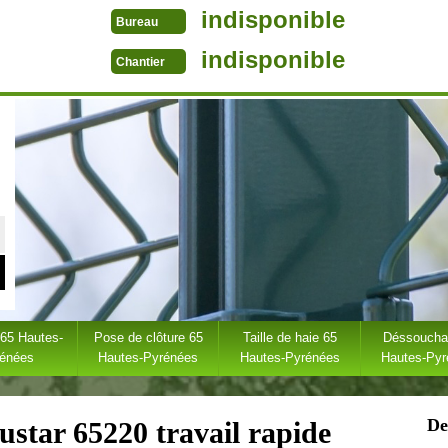
indisponible
Bureau
indisponible
Chantier
 65 Hautes-
Pose de clôture 65
Taille de haie 65
Déssoucha
rénées
Hautes-Pyrénées
Hautes-Pyrénées
Hautes-Py
De
ustar 65220 travail rapide