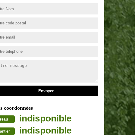
s coordonnées
indisponible
reau
indisponible
antier