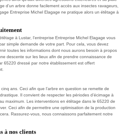
mage d’un arbre donne facilement accès aux insectes ravageurs,
gage Entreprise Michel Elagage ne pratique alors un étêtage à
tuitement
têtage à Lustar, l’entreprise Entreprise Michel Elagage vous
 par simple demande de votre part. Pour cela, vous devez
ournir toutes les informations dont nous aurons besoin à propos
 une descente sur les lieux afin de prendre connaissance de
tar 65220 dressé par notre établissement est offert
t.
s cinq ans. Ceci afin que l’arbre en question se remette de
e drastique. Il convient de respecter les périodes d’écimage à
té au maximum. Les interventions en étêtage dans le 65220 de
er. Ceci afin de permettre une optimisation de la production
cera. Rassurez-vous, nous connaissons parfaitement notre
 à nos clients