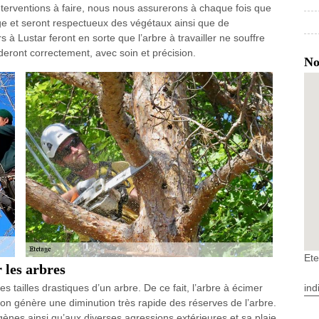
 interventions à faire, nous nous assurerons à chaque fois que
age et seront respectueux des végétaux ainsi que de
à Lustar feront en sorte que l’arbre à travailler ne souffre
deront correctement, avec soin et précision.
No
Ete
 les arbres
ind
des tailles drastiques d’un arbre. De ce fait, l’arbre à écimer
ration génère une diminution très rapide des réserves de l’arbre.
gènes ainsi qu’aux diverses agressions extérieures et sa plaie