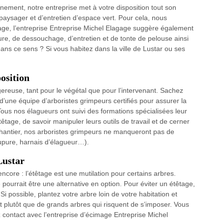
nement, notre entreprise met à votre disposition tout son
aysager et d’entretien d’espace vert. Pour cela, nous
tage, l’entreprise Entreprise Michel Elagage suggère également
ure, de dessouchage, d’entretien et de tonte de pelouse ainsi
dans ce sens ? Si vous habitez dans la ville de Lustar ou ses
osition
ngereuse, tant pour le végétal que pour l’intervenant. Sachez
d’une équipe d’arboristes grimpeurs certifiés pour assurer la
ous nos élagueurs ont suivi des formations spécialisées leur
êtage, de savoir manipuler leurs outils de travail et de cerner
 chantier, nos arboristes grimpeurs ne manqueront pas de
oupure, harnais d’élagueur…).
Lustar
ncore : l’étêtage est une mutilation pour certains arbres.
ge pourrait être une alternative en option. Pour éviter un étêtage,
 Si possible, plantez votre arbre loin de votre habitation et
 plutôt que de grands arbres qui risquent de s’imposer. Vous
 contact avec l’entreprise d’écimage Entreprise Michel