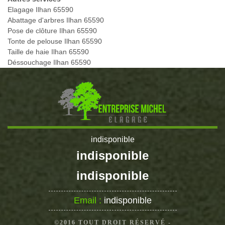
Elagage Ilhan 65590
Abattage d'arbres Ilhan 65590
Pose de clôture Ilhan 65590
Tonte de pelouse Ilhan 65590
Taille de haie Ilhan 65590
Déssouchage Ilhan 65590
indisponible
indisponible
indisponible
Email :
indisponible
©2016 TOUT DROIT RÉSERVÉ -