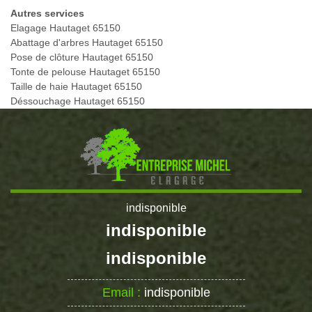
Autres services
Elagage Hautaget 65150
Abattage d'arbres Hautaget 65150
Pose de clôture Hautaget 65150
Tonte de pelouse Hautaget 65150
Taille de haie Hautaget 65150
Déssouchage Hautaget 65150
indisponible
indisponible
indisponible
Email :
indisponible