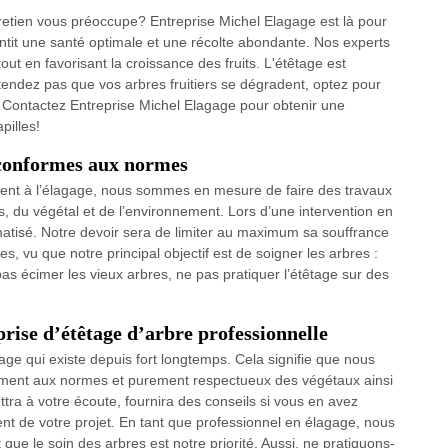
ntretien vous préoccupe? Entreprise Michel Elagage est là pour
rantit une santé optimale et une récolte abondante. Nos experts
 tout en favorisant la croissance des fruits. L'étêtage est
tendez pas que vos arbres fruitiers se dégradent, optez pour
. Contactez Entreprise Michel Elagage pour obtenir une
pilles!
 conformes aux normes
ment à l’élagage, nous sommes en mesure de faire des travaux
s, du végétal et de l’environnement. Lors d’une intervention en
aumatisé. Notre devoir sera de limiter au maximum sa souffrance
, vu que notre principal objectif est de soigner les arbres :
pas écimer les vieux arbres, ne pas pratiquer l’étêtage sur des
rise d’étêtage d’arbre professionnelle
age qui existe depuis fort longtemps. Cela signifie que nous
ent aux normes et purement respectueux des végétaux ainsi
tra à votre écoute, fournira des conseils si vous en avez
 de votre projet. En tant que professionnel en élagage, nous
que le soin des arbres est notre priorité. Aussi, ne pratiquons-