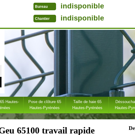
indisponible
Bureau
indisponible
Chantier
 65 Hautes-
Pose de clôture 65
Taille de haie 65
Déssoucha
rénées
Hautes-Pyrénées
Hautes-Pyrénées
Hautes-Py
De
 Geu 65100 travail rapide