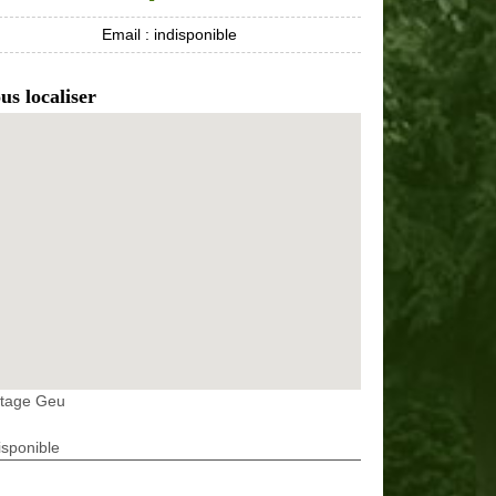
Email :
indisponible
us localiser
etage Geu
isponible