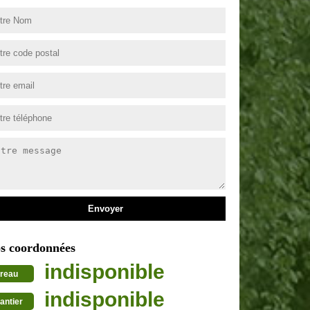
s coordonnées
indisponible
reau
indisponible
antier