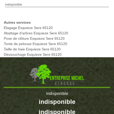
indisponible
Autres services
Elagage Esquieze Sere 65120
Abattage d'arbres Esquieze Sere 65120
Pose de clôture Esquieze Sere 65120
Tonte de pelouse Esquieze Sere 65120
Taille de haie Esquieze Sere 65120
Déssouchage Esquieze Sere 65120
indisponible
indisponible
indisponible