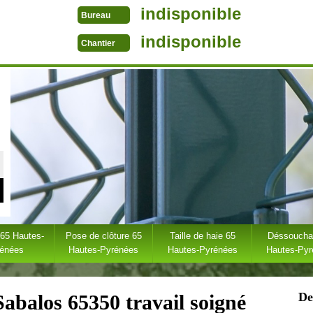
indisponible
Bureau
indisponible
Chantier
 65 Hautes-
Pose de clôture 65
Taille de haie 65
Déssoucha
rénées
Hautes-Pyrénées
Hautes-Pyrénées
Hautes-Py
De
Sabalos 65350 travail soigné