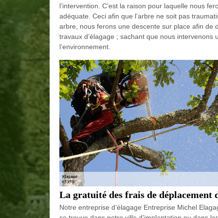
l’intervention. C’est la raison pour laquelle nous f
adéquate. Ceci afin que l’arbre ne soit pas traumati
arbre, nous ferons une descente sur place afin de 
travaux d’élagage ; sachant que nous intervenons u
l’environnement.
La gratuité des frais de déplacement 
Notre entreprise d’élagage Entreprise Michel Elagag
se trouve dans notre ville d’implantation ou dans les