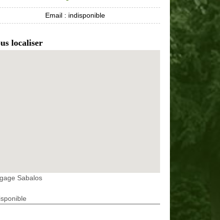
Email :
indisponible
us localiser
agage Sabalos
isponible