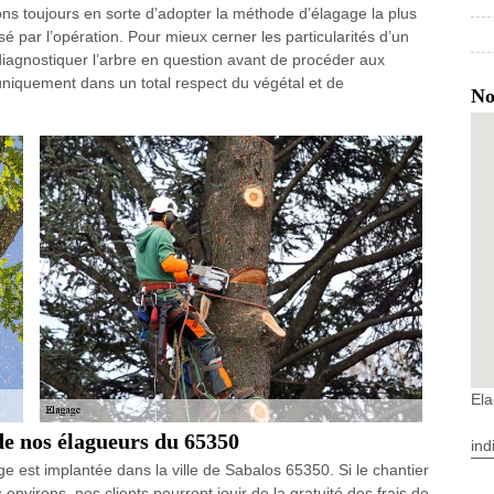
erons toujours en sorte d’adopter la méthode d’élagage la plus
sé par l’opération. Pour mieux cerner les particularités d’un
diagnostiquer l’arbre en question avant de procéder aux
niquement dans un total respect du végétal et de
No
El
de nos élagueurs du 65350
ind
e est implantée dans la ville de Sabalos 65350. Si le chantier
 environs, nos clients pourront jouir de la gratuité des frais de