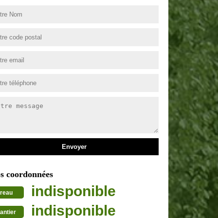
s coordonnées
indisponible
reau
indisponible
antier