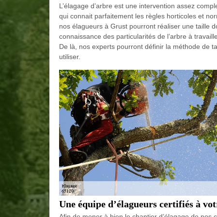
L’élagage d’arbre est une intervention assez complex
qui connait parfaitement les règles horticoles et n
nos élagueurs à Grust pourront réaliser une taille d
connaissance des particularités de l’arbre à travaille
De là, nos experts pourront définir la méthode de tai
utiliser.
Une équipe d’élagueurs certifiés à vot
Afin de mener à bien le chantier d’élagage de nos cl