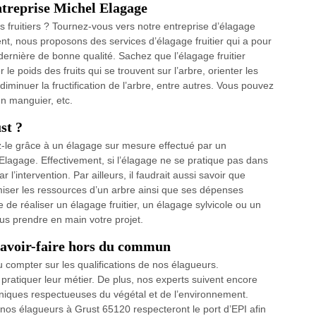
ntreprise Michel Elagage
 fruitiers ? Tournez-vous vers notre entreprise d’élagage
nt, nous proposons des services d’élagage fruitier qui a pour
 dernière de bonne qualité. Sachez que l’élagage fruitier
le poids des fruits qui se trouvent sur l’arbre, orienter les
iminuer la fructification de l’arbre, entre autres. Vous pouvez
’un manguier, etc.
st ?
z-le grâce à un élagage sur mesure effectué par un
 Elagage. Effectivement, si l’élagage ne se pratique pas dans
 l’intervention. Par ailleurs, il faudrait aussi savoir que
miser les ressources d’un arbre ainsi que ses dépenses
 réaliser un élagage fruitier, un élagage sylvicole ou un
us prendre en main votre projet.
savoir-faire hors du commun
u compter sur les qualifications de nos élagueurs.
e pratiquer leur métier. De plus, nos experts suivent encore
niques respectueuses du végétal et de l’environnement.
, nos élagueurs à Grust 65120 respecteront le port d’EPI afin