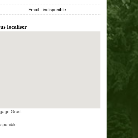
Email :
indisponible
us localiser
agage Grust
isponible