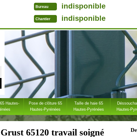
indisponible
Bureau
indisponible
Chantier
 65 Hautes-
Pose de clôture 65
Taille de haie 65
Déssoucha
rénées
Hautes-Pyrénées
Hautes-Pyrénées
Hautes-Py
De
 Grust 65120 travail soigné