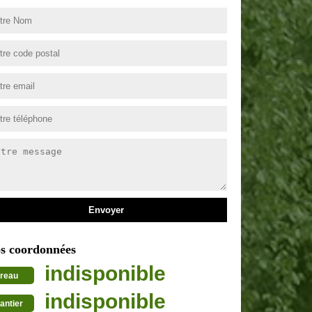
s coordonnées
indisponible
reau
indisponible
antier