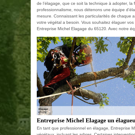
de l’élagage, que ce soit la technique à adopter, la 
professionnalisme, nous détenons une équipe d’élagu
mesure. Connaissant les particularités de chaque a
votre végétal a besoin. Vous souhaitez élaguer vos 
Entreprise Michel Elagage du 65120. Avec notre équ
Entreprise Michel Elagage un élague
En tant que professionnel en élagage, Entreprise M
végétaux, incluant les arbres. Certaines interventi