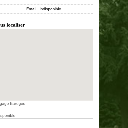
Email :
indisponible
us localiser
agage Bareges
isponible