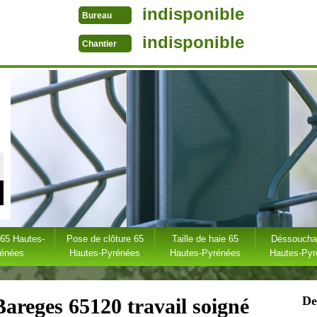
indisponible
Bureau
indisponible
Chantier
 65 Hautes-
Pose de clôture 65
Taille de haie 65
Déssoucha
rénées
Hautes-Pyrénées
Hautes-Pyrénées
Hautes-Py
De
Bareges 65120 travail soigné