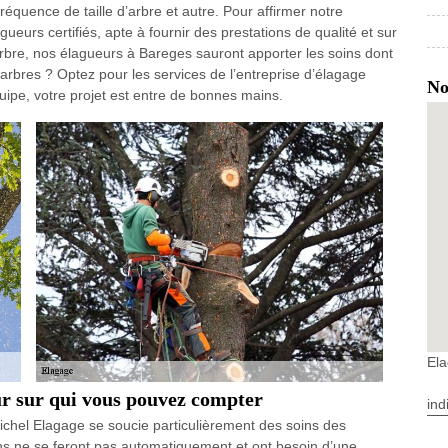
fréquence de taille d’arbre et autre. Pour affirmer notre
eurs certifiés, apte à fournir des prestations de qualité et sur
rbre, nos élagueurs à Bareges sauront apporter les soins dont
arbres ? Optez pour les services de l’entreprise d’élagage
No
ipe, votre projet est entre de bonnes mains.
El
ur sur qui vous pouvez compter
ind
ichel Elagage se soucie particulièrement des soins des
ons ne se feront pas automatiquement et ont besoin d’une