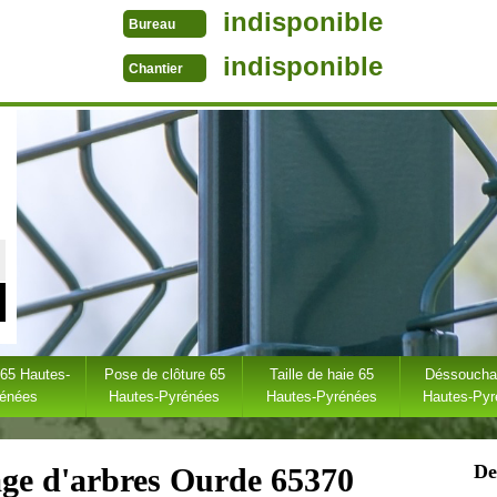
indisponible
Bureau
indisponible
Chantier
 65 Hautes-
Pose de clôture 65
Taille de haie 65
Déssoucha
rénées
Hautes-Pyrénées
Hautes-Pyrénées
Hautes-Py
De
age d'arbres Ourde 65370