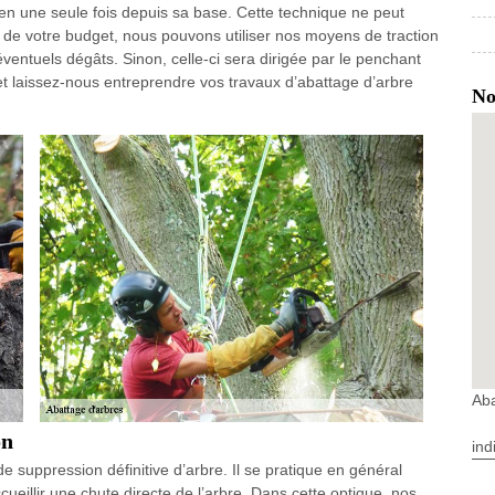
re en une seule fois depuis sa base. Cette technique ne peut
on de votre budget, nous pouvons utiliser nos moyens de traction
s éventuels dégâts. Sinon, celle-ci sera dirigée par le penchant
 et laissez-nous entreprendre vos travaux d’abattage d’arbre
No
Aba
on
ind
suppression définitive d’arbre. Il se pratique en général
cueillir une chute directe de l’arbre. Dans cette optique, nos