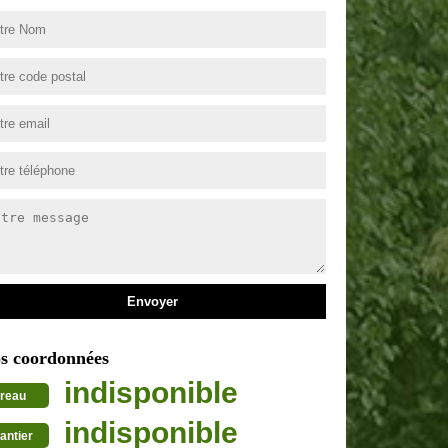
s coordonnées
indisponible
reau
indisponible
antier