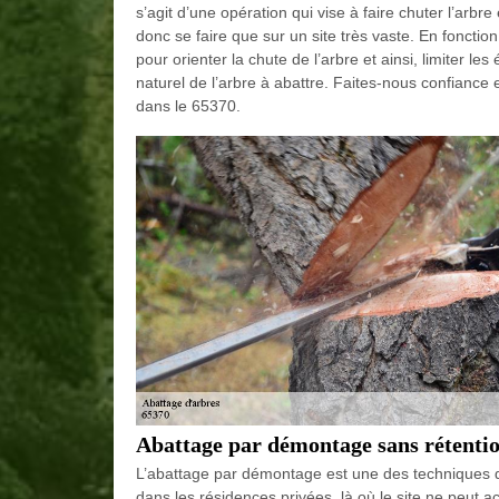
s’agit d’une opération qui vise à faire chuter l’arb
donc se faire que sur un site très vaste. En foncti
pour orienter la chute de l’arbre et ainsi, limiter le
naturel de l’arbre à abattre. Faites-nous confiance
dans le 65370.
Abattage par démontage sans rétenti
L’abattage par démontage est une des techniques de 
dans les résidences privées, là où le site ne peut ac