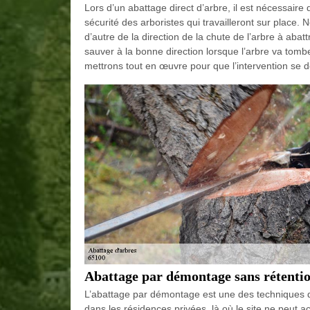
Lors d’un abattage direct d’arbre, il est nécessaire 
sécurité des arboristes qui travailleront sur place. 
d’autre de la direction de la chute de l’arbre à aba
sauver à la bonne direction lorsque l’arbre va tom
mettrons tout en œuvre pour que l’intervention se d
Abattage par démontage sans rétenti
L’abattage par démontage est une des techniques de 
dans les résidences privées, là où le site ne peut ac