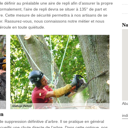
de définir au préalable une aire de repli afin d’assurer la propre
Normalement, l’aire de repli devra se situer à 135° de part et
ttre. Cette mesure de sécurité permettra à nos artisans de se
ber. Rassurez-vous, nous connaissons notre métier et nous
No
éroule en toute quiétude.
Aba
on
ind
suppression définitive d’arbre. Il se pratique en général
cueillir une chute directe de l’arbre. Dans cette optique, nos