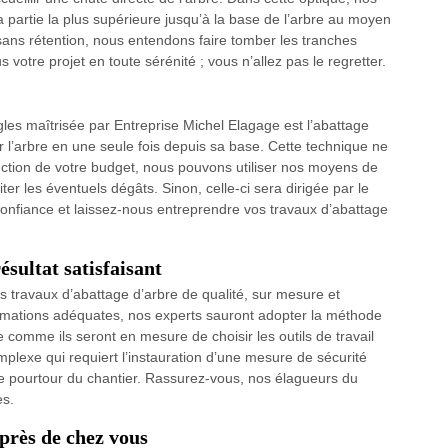
la partie la plus supérieure jusqu’à la base de l’arbre au moyen
ns rétention, nous entendons faire tomber les tranches
 votre projet en toute sérénité ; vous n’allez pas le regretter.
es maîtrisée par Entreprise Michel Elagage est l’abattage
uter l’arbre en une seule fois depuis sa base. Cette technique ne
onction de votre budget, nous pouvons utiliser nos moyens de
miter les éventuels dégâts. Sinon, celle-ci sera dirigée par le
confiance et laissez-nous entreprendre vos travaux d’abattage
ésultat satisfaisant
 travaux d’abattage d’arbre de qualité, sur mesure et
rmations adéquates, nos experts sauront adopter la méthode
e comme ils seront en mesure de choisir les outils de travail
mplexe qui requiert l’instauration d’une mesure de sécurité
 le pourtour du chantier. Rassurez-vous, nos élagueurs du
es.
près de chez vous