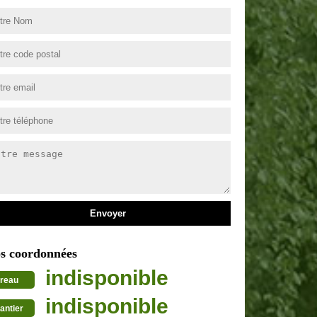
s coordonnées
indisponible
reau
indisponible
antier