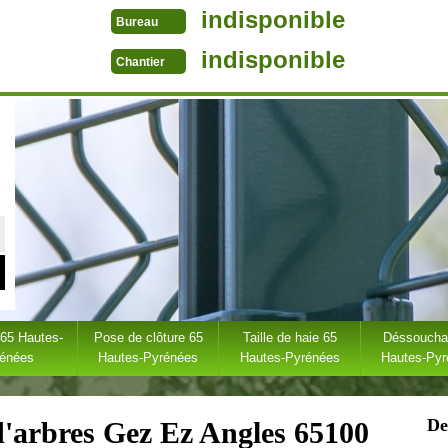
indisponible
Bureau
indisponible
Chantier
 65 Hautes-
Pose de clôture 65
Taille de haie 65
Déssoucha
rénées
Hautes-Pyrénées
Hautes-Pyrénées
Hautes-Py
De
d'arbres Gez Ez Angles 65100