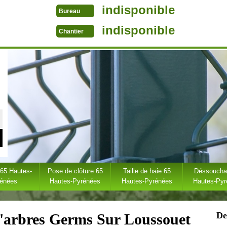
indisponible
Bureau
indisponible
Chantier
 65 Hautes-
Pose de clôture 65
Taille de haie 65
Déssoucha
rénées
Hautes-Pyrénées
Hautes-Pyrénées
Hautes-Py
De
d'arbres Germs Sur Loussouet