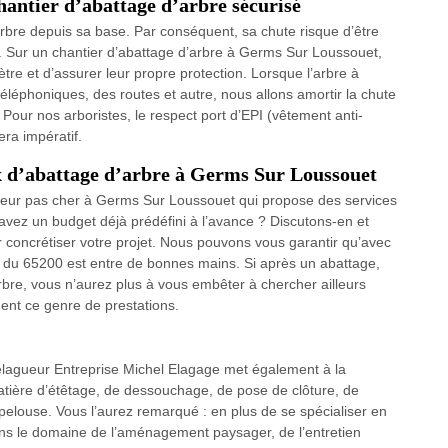
hantier d’abattage d’arbre sécurisé
arbre depuis sa base. Par conséquent, sa chute risque d’être
s. Sur un chantier d’abattage d’arbre à Germs Sur Loussouet,
tre et d’assurer leur propre protection. Lorsque l’arbre à
téléphoniques, des routes et autre, nous allons amortir la chute
Pour nos arboristes, le respect port d’EPI (vêtement anti-
ra impératif.
x d’abattage d’arbre à Germs Sur Loussouet
gueur pas cher à Germs Sur Loussouet qui propose des services
avez un budget déjà prédéfini à l’avance ? Discutons-en et
concrétiser votre projet. Nous pouvons vous garantir qu’avec
re du 65200 est entre de bonnes mains. Si après un abattage,
bre, vous n’aurez plus à vous embêter à chercher ailleurs
nt ce genre de prestations.
’élagueur Entreprise Michel Elagage met également à la
 matière d’étêtage, de dessouchage, de pose de clôture, de
e pelouse. Vous l’aurez remarqué : en plus de se spécialiser en
ans le domaine de l’aménagement paysager, de l’entretien