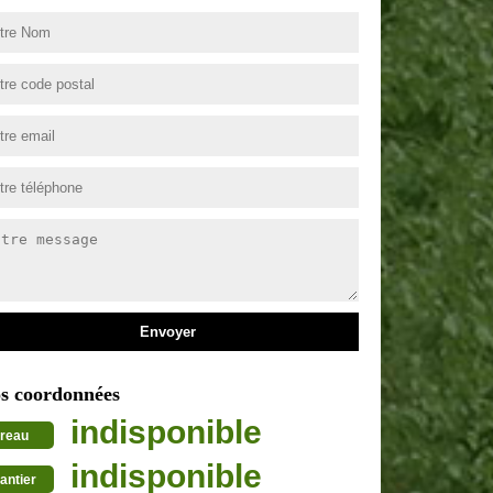
s coordonnées
indisponible
reau
indisponible
antier