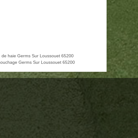
le de haie Germs Sur Loussouet 65200
ouchage Germs Sur Loussouet 65200