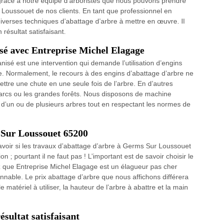
grâce à notre équipe d’arboristes que nous pouvons prendre
 Loussouet de nos clients. En tant que professionnel en
iverses techniques d’abattage d’arbre à mettre en œuvre. Il
 résultat satisfaisant.
sé avec Entreprise Michel Elagage
isé est une intervention qui demande l’utilisation d’engins
e. Normalement, le recours à des engins d’abattage d’arbre ne
ettre une chute en une seule fois de l’arbre. En d’autres
parcs ou les grandes forêts. Nous disposons de machine
 d’un ou de plusieurs arbres tout en respectant les normes de
 Sur Loussouet 65200
 savoir si les travaux d’abattage d’arbre à Germs Sur Loussouet
on ; pourtant il ne faut pas ! L’important est de savoir choisir le
z que Entreprise Michel Elagage est un élagueur pas cher
onnable. Le prix abattage d’arbre que nous affichons différera
e matériel à utiliser, la hauteur de l’arbre à abattre et la main
ésultat satisfaisant