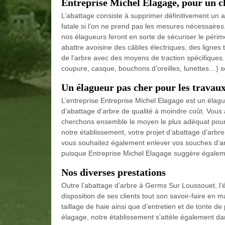
Entreprise Michel Elagage, pour un c
L’abattage consiste à supprimer définitivement un 
fatale si l’on ne prend pas les mesures nécessaire
nos élagueurs feront en sorte de sécuriser le périmè
abattre avoisine des câbles électriques, des lignes 
de l’arbre avec des moyens de traction spécifiques. 
coupure, casque, bouchons d’oreilles, lunettes…) se
Un élagueur pas cher pour les travau
L’entreprise Entreprise Michel Elagage est un éla
d’abattage d’arbre de qualité à moindre coût. Vous 
cherchons ensemble le moyen le plus adéquat pour 
notre établissement, votre projet d’abattage d’arb
vous souhaitez également enlever vos souches d’ar
puisque Entreprise Michel Elagage suggère égaleme
Nos diverses prestations
Outre l’abattage d’arbre à Germs Sur Loussouet, l
disposition de ses clients tout son savoir-faire en
taillage de haie ainsi que d’entretien et de tonte d
élagage, notre établissement s’attèle également d