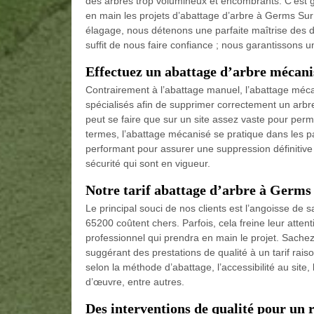
des arbres trop volumineux et encombrants. C’est 
en main les projets d’abattage d’arbre à Germs Sur
élagage, nous détenons une parfaite maîtrise des d
suffit de nous faire confiance ; nous garantissons un
Effectuez un abattage d’arbre mécani
Contrairement à l’abattage manuel, l’abattage mécan
spécialisés afin de supprimer correctement un arbr
peut se faire que sur un site assez vaste pour perm
termes, l’abattage mécanisé se pratique dans les 
performant pour assurer une suppression définitive
sécurité qui sont en vigueur.
Notre tarif abattage d’arbre à Germs
Le principal souci de nos clients est l’angoisse de
65200 coûtent chers. Parfois, cela freine leur attenti
professionnel qui prendra en main le projet. Sache
suggérant des prestations de qualité à un tarif rais
selon la méthode d’abattage, l’accessibilité au site, l
d’œuvre, entre autres.
Des interventions de qualité pour un r