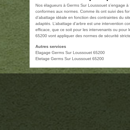
Nos élagueurs à Germs Sur Loussouet s’engage à fa
conformes aux normes. Comme ils ont suivi des fo
d’abattage idéale en fonction des contraintes du sit
adaptés. L’abattage d’arbre est une intervention co
efficace, que ce soit pour les intervenants ou pour
65200 vont appliquer des normes de sécurité strict
Autres services
Elagage Germs Sur Loussouet 65200
Etetage Germs Sur Loussouet 65200