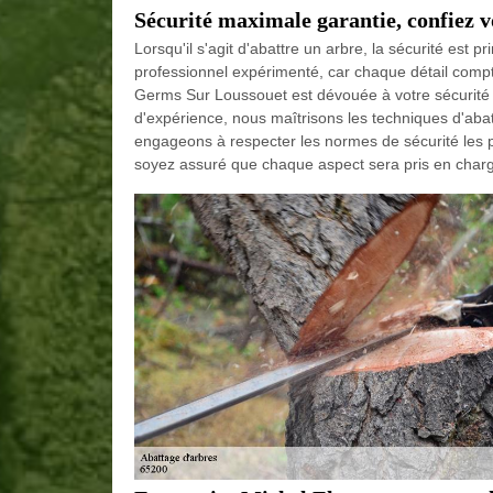
Sécurité maximale garantie, confiez v
Lorsqu'il s'agit d'abattre un arbre, la sécurité est p
professionnel expérimenté, car chaque détail compte
Germs Sur Loussouet est dévouée à votre sécurité e
d'expérience, nous maîtrisons les techniques d'aba
engageons à respecter les normes de sécurité les pl
soyez assuré que chaque aspect sera pris en charg