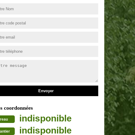
s coordonnées
indisponible
reau
indisponible
antier