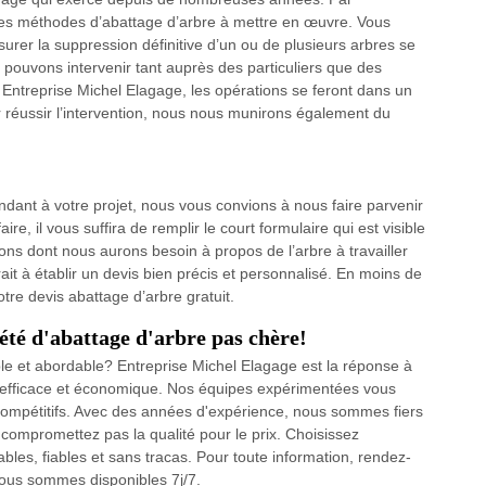
des méthodes d’abattage d’arbre à mettre en œuvre. Vous
rer la suppression définitive d’un ou de plusieurs arbres se
 pouvons intervenir tant auprès des particuliers que des
e Entreprise Michel Elagage, les opérations se feront dans un
r réussir l’intervention, nous nous munirons également du
ndant à votre projet, nous vous convions à nous faire parvenir
e, il vous suffira de remplir le court formulaire qui est visible
tions dont nous aurons besoin à propos de l’arbre à travailler
ait à établir un devis bien précis et personnalisé. En moins de
re devis abattage d’arbre gratuit.
été d'abattage d'arbre pas chère!
ble et abordable? Entreprise Michel Elagage est la réponse à
, efficace et économique. Nos équipes expérimentées vous
 compétitifs. Avec des années d'expérience, nous sommes fiers
 compromettez pas la qualité pour le prix. Choisissez
les, fiables et sans tracas. Pour toute information, rendez-
Nous sommes disponibles 7j/7.