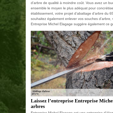
d’arbre de qualité à moindre coût. Vous avez un bu
ensemble le moyen le plus adéquat pour concrétiser
établissement, votre projet d’abattage d’arbre du 
souhaitez également enlever vos souches d’arbre, 
Entreprise Michel Elagage suggère également ce ge
Laissez l’entreprise Entreprise Miche
arbres
Entreprise Michel Elagage est une entreprise d’él