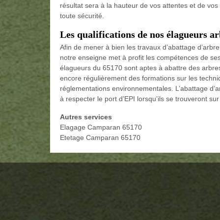
résultat sera à la hauteur de vos attentes et de vos
toute sécurité.
Les qualifications de nos élagueurs ar
Afin de mener à bien les travaux d’abattage d’arbre
notre enseigne met à profit les compétences de ses 
élagueurs du 65170 sont aptes à abattre des arbres d
encore régulièrement des formations sur les techni
réglementations environnementales. L’abattage d’ar
à respecter le port d’EPI lorsqu’ils se trouveront sur 
Autres services
Elagage Camparan 65170
Etetage Camparan 65170