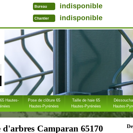
indisponible
Bureau
indisponible
Chantier
 65 Hautes-
Pose de clôture 65
Taille de haie 65
Déssoucha
rénées
Hautes-Pyrénées
Hautes-Pyrénées
Hautes-Py
De
ge d'arbres Camparan 65170